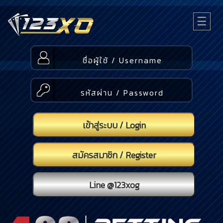
☰
หน้า
แรก
กีฬา
คา
เข้าสู่ระบบ / Login
สิโน
สมัครสมาชิก / Register
สล็อต
หวย
Line @123xog
ทาง