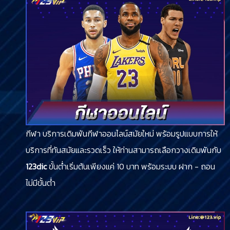
เครื่องสล็อตอิเล็กทรอนิกส์แบบเต็มรูปแบบ มีการ
เปลี่ยนแปลงระบบรูปแบบอย่างรวดเร็ว เกมสล็อตที่
สามารถเริ่มต้นได้ด้วยการกดปุ่มแทนที่จะเป็นการดึงคัน
โยกและนอกจากนั้นยังมีการนำเสนอคุณลักษณะใหม่ ๆ
อีกมากมาย และก็ได้มีการพัฒนาต่อมาเรื่อย ๆ จรมีช่อง
วิดีโอปรากฏขึ้น เป็นแถบที่จะทำการแสดงผล
สัญลักษณ์ในรูปแบบกราฟฟิกบนหน้าจอวิดีโด
นอกจากนั้นยังมีการเพิ่มเติมวงล้อเพื่อเพิ่มรอบโบนัส
กีฬา บริการเดิมพันกีฬาออนไลน์สมัยใหม่ พร้อมรูปแบบการให้
และการพัฒนาครั้งใหญ่เกิดขึ้น เมื่อคาสิโนออนไลน์เริ่ม
บริการที่ทันสมัยและรวดเร็ว ให้ท่านสามารถเลือกวางเดิมพันกับ
เข้าสู่อินเทอร์เน็ต ที่มีรูปแบบตัวเกมเกมสล็อตในรูปแบบ
123dic
ขั้นต่ำเริ่มต้นเพียงแค่ 10 บาท พร้อมระบบ ฝาก - ถอน
ต่าง ๆ มีความสวยงามมากขึ้น รูปแบบและลูกเล่นที่มากก
ไม่มีขั้นต่ำ
ว่าเดิม ทำให้เกมล็อตกลายเป็นเกมที่ได้รับความนิยมไป
ทั่วโลกได้อย่างง่ายดาย ซึ่งหลักจากนั้นเกมสล็อตก็ได้วิ
มีการพัฒนาอย่างการก้าวกระโดด ทำให้ผู้เล่นได้พบกับ