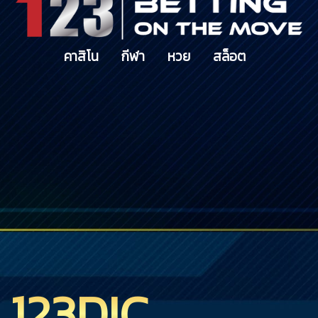
เข้า
ดาวน์โหลด
คาสิโน
กีฬา
หวย
สล็อต
ลิ้ง
รับ
ทรัพย์
สมัคร
สมาชิก
ติดต่อ
เรา
123DIC