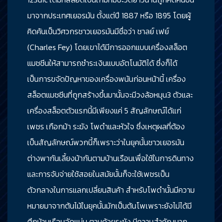
มาจากประเทศเยอรมัน ตั้งแต่ปี 1887 หรือ 1895 โดยผู้
คิดค้นเป็นวิศวกรชาวเยอรมันมีชื่อว่า ชาลย์ เฟย์
(Charles Fey) โดยเขาได้มีการออกแบบเครื่องสล็อต
แมชชีนให้สามารถชำระเงินแบบอัตโนมัติได้ ซึ่งก็ได้
เป็นการขจัดปัญหาของเครื่องพนันก่อนหน้านี้ เครื่อง
สล็อตแมชชีนที่ถูกสร้างขึ้นมานั้นจะมีวงล้อหมุน3 ตัวและ
เครื่องสล็อตตัวแรกนี้มีเพียงแค่ 5 สัญลักษณ์ได้แก่
เพชร เกือกม้า ระฆัง โพดำและหัวใจ ซึ่งเหตุผลที่ต้อง
เป็นสัญลักษณ์พวกนี้ก็เพราะว่าในยุคนั้นชาวเยอรมัน
ต่างพากันเลี้ยงม้ากันตามบ้านเรือนเพื่อใช้ในการดินทาง
และการจับจ่ายใช้สอยในสมัยนั้นก็จะใช้เพชรเป็น
ตัวกลางในการแลกเปลี่ยนสินค้า สำหรับโพดำนั้นมีความ
หมายมาจากต้นไม้ในยุคนั้นมักเป็นต้นโพเพราะยังไม่ได้มี
ตึกบ้านเรือนอัดแน่น ตามด้วยระฆัง มีความสำคัญมาก