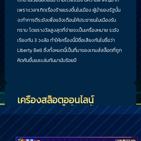
เพราะเวลาเกิดเรื่องร้ายแรงขึ้นในเมือง ผู้นำของรัฐนั้น
จะทำการตีระฆังเพื่อแจ้งเตือนให้ประชาชนในเมืองรับ
ทราบ โดยรางวัลสูงสุดที่จ่ายจะเป็นเครื่องหมาย ระฆัง
เรียงกัน 3 วงล้อ ทำให้เครื่องนี้มีชื่อเสียงกันในชื่อว่า
Liberty Bell ซึ่งทั้งหมดนี้เป็นที่มาของเกมส์สล็อตที่ถูก
คิดค้นขึ้นและเล่นกันมานับร้อยปี
เครื่องสล็อตออนไลน์
123betting ในปัจจุบัน
ต่อมาเครื่องสล็อตถูกพัฒนาเป็นเครื่องสล็อตระบบ
ไฟฟ้า อาศัยกลไฟฟ้าในการใช้งาน ซึ่งเรียกได้ว่าเป็น