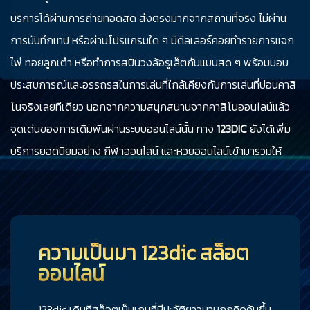
บริการได้ผ่านการถ่ายทอดสด ส่งตรงมากจากสถานที่จริง ไม่ผ่าน
การบันทึกเทป หรือผ่านโปรแกรมใด ๆ มีดีลเลอร์คอยทำรายการแจก
ไพ่ ทอยลูกเต๋า หรือทำการสปินวงล้อรูเล็ตกันแบบสด ๆ พร้อมมอบ
ประสบการณ์และอรรถรสในการเล่นที่ใกล้เคียงกับการเล่นที่บ่อนคาสิ
โนจริงเลยทีเดียว นอกจากความสนุกสนานจากคาสิโนออนไลน์แล้ว
จุดเด่นของการเดิมพันผ่านระบบออนไลน์นั้น ทาง
123DIC
ยังได้เพิ่ม
บริการยอดนิยมอย่าง กีฬาออนไลน์ และหวยออนไลน์เข้ามารวมให้
บริการได้อย่างมีคุณภาพอีกด้วย
ความเป็นมา 123dic สล็อต
ออนไลน์
123dic เดิมทีสล็อตเป็นเกมที่มีปะวัติยาวนานถูกคิดค้นขึ้น