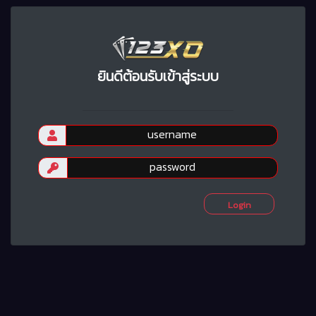
ยินดีต้อนรับเข้าสู่ระบบ