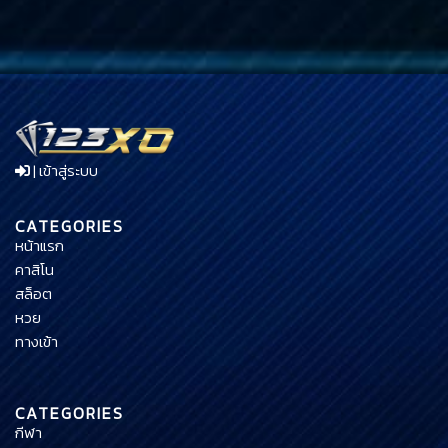
| เข้าสู่ระบบ
CATEGORIES
หน้าแรก
คาสิโน
สล็อต
หวย
ทางเข้า
CATEGORIES
กีฬา