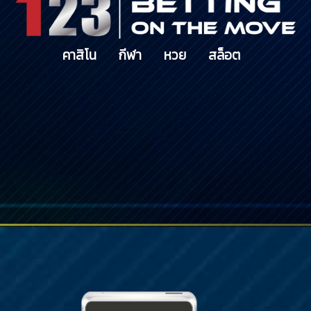
เข้า
ดาวน์โหลด
คาสิโน
กีฬา
หวย
สล็อต
ลิ้ง
รับ
ทรัพย์
สมัคร
สมาชิก
ติดต่อ
เรา