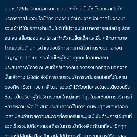
สมัคร 123dic ยินดีต้อนรับท่านสมาชิกใหม่ เว็บไซต์ของเราเปิดให้
บริการคาสิโนออนไลน์ที่ครบวงจร มีตัวเกมจากบ่อนคาสิโนจริงมา
รวมเข้าไว้ให้บริการผ่านเว็บไซต์ ที่ไม่ว่าจะเป็น บาคาร่าออนไลน์ รูเล็ตอ
อนไลน์ สล็อตออนไลน์ ไฮโล กำถั่ว แบล็ตแจ็ค และอื่น ๆอีกมากมาย
โดดเด่นในด้านการนำเสนอบริการเกมคาสิโนผ่านระบบถ่ายทอด
สัญญาณสดแบบเรียลไทม์ให้ผู้ใช้งานทุกคนได้สัมผัสกับ
ประสบการณ์การเดิมพันที่ใกล้เคียงกับของจริงมากที่สุด นอกจาก
นั้นแล้วทาง 123dic ยังมีการรวบรวมบริการพนันออนไลน์ทั้งในส่วน
ของกีฬา Slot หวย คาสิโนมารวมเข้าไว้ด้วยกันครบในจบเดียวจนขึ้น
ชื่อว่าเป็นบริษัทผู้ให้บริการเกมที่ใหญ่และดีที่สุดในเอเชียมีการบริการที่
หลากหลายเพื่อนำเสนอประสบการณ์ในการเดิมพันสุดพิเศษตลอด
เวลา มีสิ่งอำนวยความสะดวกที่ครบครันและมุ่งเน้นในด้านการใช้งานที่
รวดเร็วรวมไปถึงความเสถียรในการเข้าถึงผลิตภัณฑ์ที่สมาชิกทุก
ท่านจะได้สัมผัส ปัจจุบันเรายังได้ทำการพัฒนาระบบการใช้งานของ