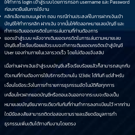
ให้ทำการ login เข้าสู่ระบบโดยการกรอก username และ Password
ก่อนกดยืนยันการใช้งาน
คลิกเลือกแถบเมนูฝาก ถอน กรณีท่านประสงค์ในการฝากเงินเข้า
บัญชีให้ทำการคลิก ฝากเงิน จากนั้นให้คัดลอกหมายเลขบัญชี และ
ทำการเติมยอดเครดิตในการเล่นตามที่ท่านต้องการ
ยอดเข้าสู่ระบบ หลังจากเติมยอดเครดิตในการเล่นตามหมายเลข
บัญชีเสร็จเรียบร้อยแล้วระบบจะทำการเติมยอดเครดิตเข้าสู่บัญชี
User ของท่านภายในเวลารวดเร็ว โดยไม่ต้องแจ้งสลิป
เมื่อท่านฝากเงินเข้าสู่ระบบบัญชีเสร็จเรียบร้อยแล้วก็สามารถสนุกกับ
ตัวเกมที่ท่านต้องการใช้บริการตัวเกมใน 123dic ได้ทันที แต่สำหรับ
เงื่อนไขข้อระวังในการทำรายการธุรกรรมอัตโนมัติคือทุกการ
เคลื่อนไหวฝากยอดบัญชีหรือถอนเงินออกจากระบบจะต้องเป็น
หมายเลขบัญชีธนาคารเดียวกันกับที่ท่านทำการลงทะเบียนไว้ หากท่าน
ใดมีข้อสงสัยสามารถติดต่อสอบถามรายละเอียดข้อมูลการทำ
ธุรกรรมเพิ่มเติมได้ทางทีมงานโดยตรง