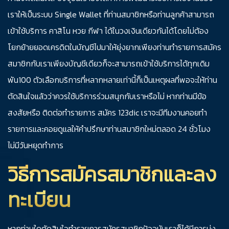
เราให้เป็นระบบ Single Wallet ที่ท่านสมาชิกหรือท่านลูกค้าสามารถ
เข้าใช้บริการ คาสิโน หวย กีฬา ได้ในวงเงินเดียวกันได้โดยไม่ต้อง
โยกย้ายยอดเครดิตในบัญชีไปมาให้ยุ่งยากเพียงท่านทำรายการสมัคร
สมาชิกกับเราเพียงบัญชีเดียวก็จะสามารถเข้าใช้บริการได้ทุกเดิม
พัน100 ตัวเลือกบริการที่หลากหลายเท่านี้ก็เป็นเหตุผลที่พอจะให้ท่าน
ตัดสินใจแล้วว่าควรใช้บริการร่วมสนุกกับเราหรือไม่ หากท่านมีข้อ
สงสัยหรือ ติดต่อทำรายการ สมัคร 123dic เราจะมีทีมงานคอยทำ
รายการและคอยดูแลให้คำปรึกษาท่านสมาชิกใหม่ตลอด 24 ชั่วโมง
ไม่มีวันหยุดทำการ
วิธีการสมัครสมาชิกและลง
ทะเบียน
หากท่านใดตัดสินใจทำรายการสมัครสมาชิกปัจจุบันเราก็ได้มีการมุ่ง