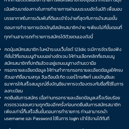
เน้นพัฒนาช่องทางในการทำรายการผ่านบนระบบอัตโนมัติ เพื่อมอบ
บรรยากาศในการเดิมพันที่ดีและเข้าใจง่ายที่สุดกับการนำเสนอขั้น
ตอนการทำรายการเปิดบัญชีสมัครสมาชิกง่าย ๆเพียงไม่กี่ขั้นตอนที่
ทุกท่านสามารถทำรายการสมัครได้ด้วยตนเองดังนี้
กดปุ่มสมัครสมาชิก ในหน้าระบบเว็บไซต์ 123dic จะมีการจัดเรียงฟัง
ก์ชั่นไว้ที่แถบเมนูด้านบนอย่างชัดเจน ให้ท่านเลือกคลิกที่แถบเมนู
สมัครสมาชิกที่ปกติแล้วจะอยู่แถบเมนูทางด้านขวามือ
กรอกรายละเอียดข้อมูล ให้ท่านทำการกรอกรายละเอียดข้อมูลให้ครบ
ถ้วนอาทิชื่อนามสกุล วันเดือนปีเกิด เบอร์โทรศัพท์ เลขบัญชีและ
ธนาคารให้เสร็จสมบูรณ์ซึ่งบัญชีธนาคารจะต้องตรงกับชื่อที่ใช้ในการ
ลงทะเบียน
กดยืนยันการสมัคร เมื่อท่านกรอกรายละเอียดข้อมูลเสร็จเรียบร้อย
ควรตรวจสอบความถูกต้องอีกครั้งก่อนกดยืนยันการสมัครสมาชิก
เพียงเท่านี้ก็เสร็จสิ้นขั้นตอนการทำรายการ ท่านสามารถนำ
username และ Password ใช้ในการ login เข้าใช้งานได้ทันที