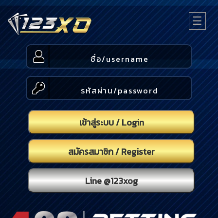
☰
หน้า
แรก
กีฬา
คา
เข้าสู่ระบบ / Login
สิโน
สมัครสมาชิก / Register
สล็อต
หวย
Line @123xog
ทาง