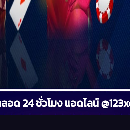
ลอด 24 ชั่วโมง แอดไลน์ @123