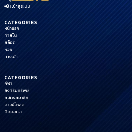
| เข้าสู่ระบบ
CATEGORIES
หน้าแรก
คาสิโน
สล็อต
หวย
ทางเข้า
CATEGORIES
กีฬา
ลิงค์รับทรัพย์
สมัครสมาชิก
ดาวน์โหลด
ติดต่อเรา