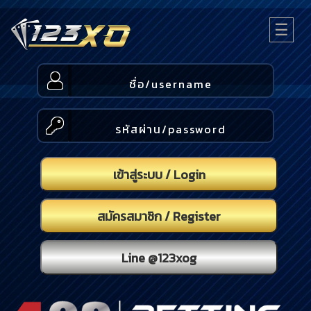
☰
หน้า
แรก
กีฬา
คา
เข้าสู่ระบบ / Login
สิโน
สมัครสมาชิก / Register
สล็อต
หวย
Line @123xog
ทาง