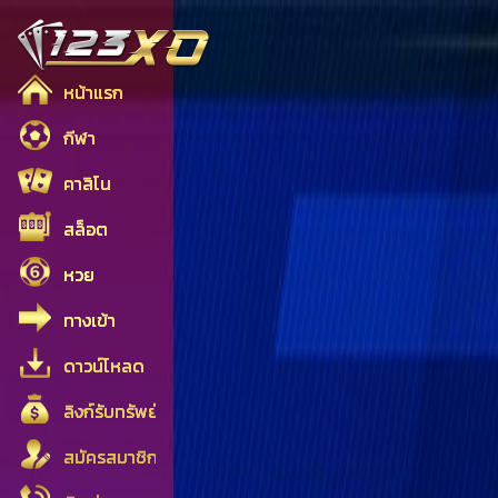
หน้าแรก
กีฬา
คาสิโน
สล็อต
หวย
ทางเข้า
ดาวน์โหลด
ลิงก์รับทรัพย์
สมัครสมาชิก