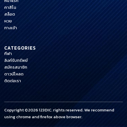
หน้าแรก
คาสิโน
สล็อต
หวย
ทางเข้า
CATEGORIES
กีฬา
ลิงค์รับทรัพย์
สมัครสมาชิก
ดาวน์โหลด
ติดต่อเรา
Copyright ©
2026 123DIC. rights reserved. We recommend
using chrome and firefox above browser.