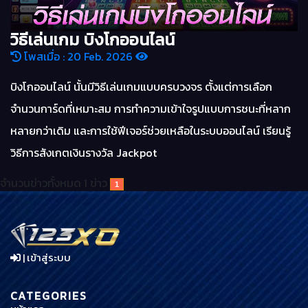
วิธีเล่นเกม บิงโกออนไลน์
โพสเมื่อ : 20 Feb. 2026
บิงโกออนไลน์ นั้นมีวิธีเล่นเกมแบบครบวงจร ตั้งแต่การเลือก
จำนวนการ์ดที่เหมาะสม การทำความเข้าใจรูปแบบการชนะที่หลาก
หลายกว่าเดิม และการใช้ฟีเจอร์ช่วยเหลือในระบบออนไลน์ เรียนรู้
วิธีการสังเกตเงินรางวัล Jackpot
จำนวนข่าวทั้งหมด 1 ข่าว
1
| เข้าสู่ระบบ
CATEGORIES