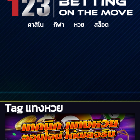
เข้า
ดาวน์โหลด
คาสิโน
กีฬา
หวย
สล็อต
ลิ้ง
รับ
ทรัพย์
สมัคร
สมาชิก
Tag แทงหวย
ติดต่อ
เรา