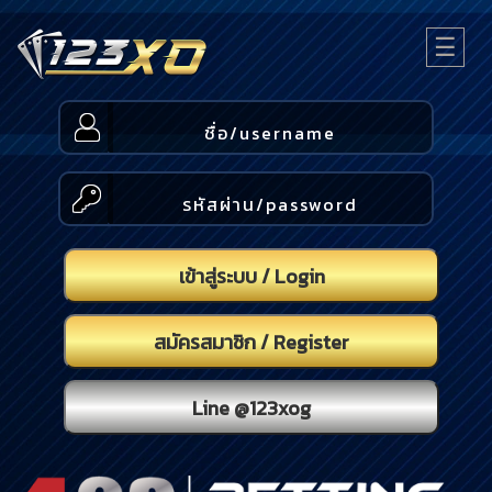
☰
หน้า
แรก
กีฬา
คา
เข้าสู่ระบบ / Login
สิโน
สมัครสมาชิก / Register
สล็อต
หวย
Line @123xog
ทาง