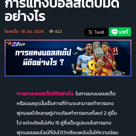
การแทงบอลสเต็ปมีดี
อย่างไร
โพสเมื่อ : 18 Jul. 2024
422
การแทงบอลสเต็ปมีดีอย่างไร
ในการแทงบอลสเต็ป
หรือบอลชุดนั้นเป็นการที่ท่านจะสามารถทำการแทง
ฟุตบอลได้หลายคู่น่าจะต้องทำการแทงตั้งแต่ 2 คู่ขึ้น
ไป แต่จะต้องไม่เกิน 15 คู่ซึ่งเป็นรูปแบบในการแทง
ฟุตบอลออนไลน์ที่นับได้ว่าเซียนพนันนั้นให้ความนิยม