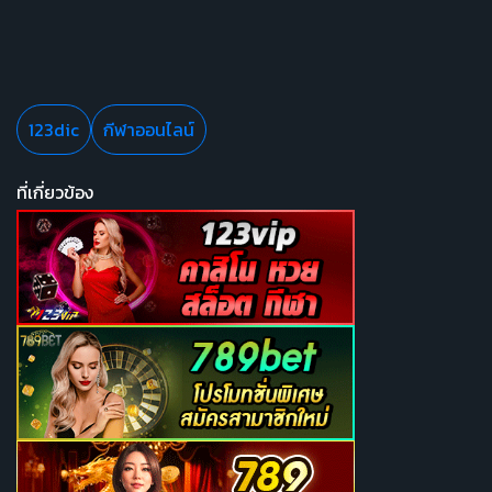
123dic
กีฬาออนไลน์
ที่เกี่ยวข้อง