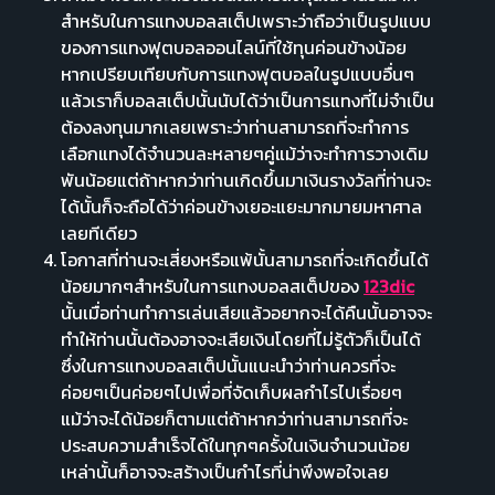
สำหรับในการแทงบอลสเต็ปเพราะว่าถือว่าเป็นรูปแบบ
ของการแทงฟุตบอลออนไลน์ที่ใช้ทุนค่อนข้างน้อย
หากเปรียบเทียบกับการแทงฟุตบอลในรูปแบบอื่นๆ
แล้วเราก็บอลสเต็ปนั้นนับได้ว่าเป็นการแทงที่ไม่จำเป็น
ต้องลงทุนมากเลยเพราะว่าท่านสามารถที่จะทำการ
เลือกแทงได้จำนวนละหลายๆคู่แม้ว่าจะทำการวางเดิม
พันน้อยแต่ถ้าหากว่าท่านเกิดขึ้นมาเงินรางวัลที่ท่านจะ
ได้นั้นก็จะถือได้ว่าค่อนข้างเยอะแยะมากมายมหาศาล
เลยทีเดียว
โอกาสที่ท่านจะเสี่ยงหรือแพ้นั้นสามารถที่จะเกิดขึ้นได้
น้อยมากๆสำหรับในการแทงบอลสเต็ปของ
123dic
นั้นเมื่อท่านทำการเล่นเสียแล้วอยากจะได้คืนนั้นอาจจะ
ทำให้ท่านนั้นต้องอาจจะเสียเงินโดยที่ไม่รู้ตัวก็เป็นได้
ซึ่งในการแทงบอลสเต็ปนั้นแนะนำว่าท่านควรที่จะ
ค่อยๆเป็นค่อยๆไปเพื่อที่จัดเก็บผลกำไรไปเรื่อยๆ
แม้ว่าจะได้น้อยก็ตามแต่ถ้าหากว่าท่านสามารถที่จะ
ประสบความสำเร็จได้ในทุกๆครั้งในเงินจำนวนน้อย
เหล่านั้นก็อาจจะสร้างเป็นกำไรที่น่าพึงพอใจเลย