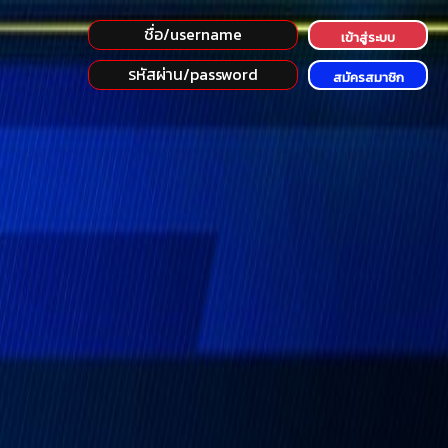
เข้าสู่ระบบ
สมัครสมาชิก