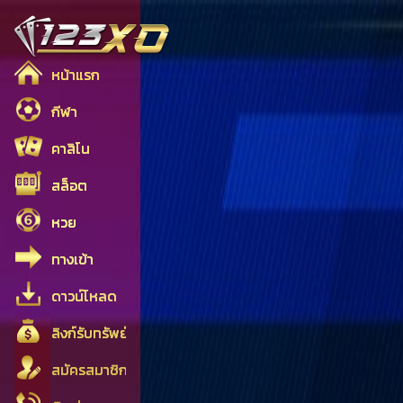
หน้าแรก
กีฬา
คาสิโน
สล็อต
หวย
ทางเข้า
ดาวน์โหลด
ลิงก์รับทรัพย์
สมัครสมาชิก