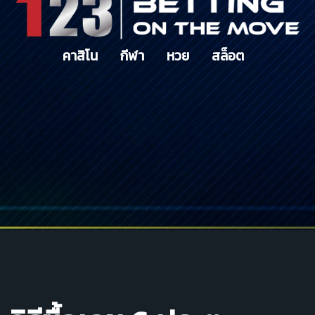
เข้า
ดาวน์โหลด
คาสิโน
กีฬา
หวย
สล็อต
ลิ้ง
รับ
ทรัพย์
สมัคร
สมาชิก
ติดต่อ
เรา