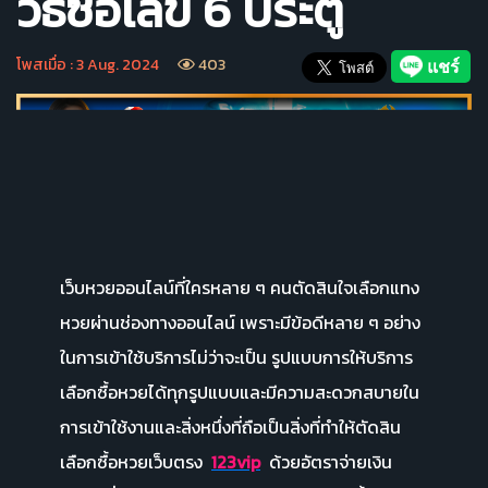
วิธีซื้อเลข 6 ประตู
โพสเมื่อ : 3 Aug. 2024
403
เว็บหวยออนไลน์ที่ใครหลาย ๆ คนตัดสินใจเลือกแทง
หวยผ่านช่องทางออนไลน์ เพราะมีข้อดีหลาย ๆ อย่าง
ในการเข้าใช้บริการไม่ว่าจะเป็น รูปแบบการให้บริการ
เลือกซื้อหวยได้ทุกรูปแบบและมีความสะดวกสบายใน
การเข้าใช้งานและสิ่งหนึ่งที่ถือเป็นสิ่งที่ทำให้ตัดสิน
เลือกซื้อหวยเว็บตรง
123
vip
ด้วยอัตราจ่ายเงิน