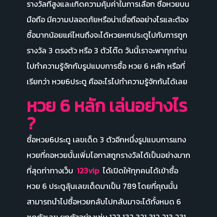
รางวัลที่สูงและเกิดความคุ้มค่าในการเลือก ซื้อหวยบน
มือถือ มีความปลอดภัยหรือน่าเชื่อถืออย่างไรและต้อง
ซื้อมากน้อยแค่ไหนถึงจะได้หวยหกประตูไปกับการถูก
รางวัล 3 ตรงตัว หรือ 3 ตัวโต๊ด วันนี้เราจะพาทุกท่าน
ไปทำความรู้จักกับรูปแบบการซื้อ หวย 6 หลัก หรือที่
เรียกว่า หวย6ประตู คืออะไรไปทำความรู้จักกันได้เลย
หวย 6 หลัก เล่นอย่างไร
?
ซื้อหวย6ประตู เลขเด็ด 3 ตัวอีกหนึ่งรูปแบบการแทง
หวยที่คอหวยนั้นเพิ่มโอกาสถูกรางวัลได้เป็นอย่างมาก
ที่สุดท่าทางเว็บ
123
vip
ได้เปิดให้ทุกคนได้เข้าซื้อ
หวย 6 ประตูลุ้นเลขเด็ดมาเป็น 789 โดยที่คุณนั้น
สามารถนำไปซื้อหวยกลับไปกลับมาจะได้ทั้งหมด 6