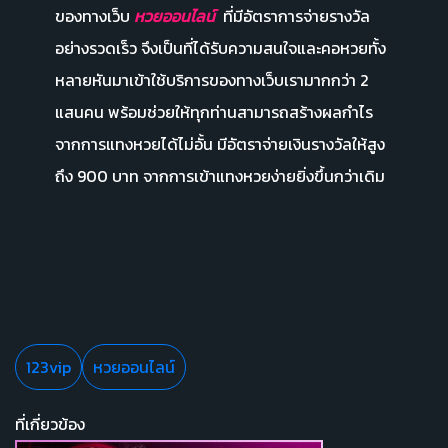
ของทางเว็บ
หวยออนไลน์
ที่มีอัตราการจ่ายรางวัล
อย่างรวดเร็ว จึงเป็นที่ได้รับความสนใจและคอหวยทั้ง
หลายหันมาเข้าใช้บริการของทางเว็บเรามากกว่า 2
แสนคน พร้อมช่วยให้ทุกท่านสามารถสร้างผลกำไร
จากการแทงหวยได้ไม่อั้น มีอัตราจ่ายเงินรางวัลให้สูง
ถึง 900 บาท จากการเข้าแทงหวยง่ายยิ่งขึ้นกว่าเดิม
123vip
หวยออนไลน์
ที่เกี่ยวข้อง