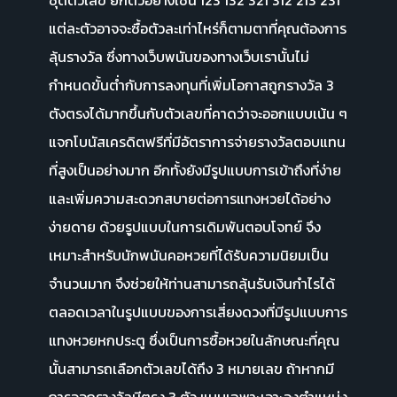
ชุดตัวเลข ยกตัวอย่างเช่น 123 132 321 312 213 231
แต่ละตัวอาจจะซื้อตัวละเท่าไหร่ก็ตามตาที่คุณต้องการ
ลุ้นรางวัล ซึ่งทางเว็บพนันของทางเว็บเรานั้นไม่
กำหนดขั้นต่ำกับการลงทุนที่เพิ่มโอกาสถูกรางวัล 3
ตังตรงได้มากขึ้นกับตัวเลขที่คาดว่าจะออกแบบเน้น ๆ
แจกโบนัสเครดิตฟรีที่มีอัตราการจ่ายรางวัลตอบแทน
ที่สูงเป็นอย่างมาก อีกทั้งยังมีรูปแบบการเข้าถึงที่ง่าย
และเพิ่มความสะดวกสบายต่อการแทงหวยได้อย่าง
ง่ายดาย ด้วยรูปแบบในการเดิมพันตอบโจทย์ จึง
เหมาะสำหรับนักพนันคอหวยที่ได้รับความนิยมเป็น
จำนวนมาก จึงช่วยให้ท่านสามารถลุ้นรับเงินกำไรได้
ตลอดเวลาในรูปแบบของการเสี่ยงดวงที่มีรูปแบบการ
แทงหวยหกประตู ซึ่งเป็นการซื้อหวยในลักษณะที่คุณ
นั้นสามารถเลือกตัวเลขได้ถึง 3 หมายเลข ถ้าหากมี