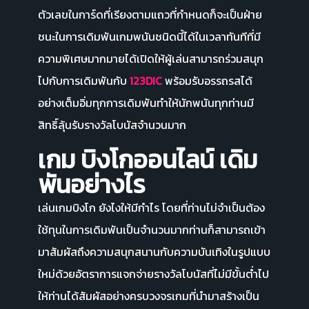
ตัวเลขในการ์ดที่เรียงตามแถวที่กำหนดก็จะเป็นฝ่าย
ชนะในการเดิมพันเกมพนันชนิดนี้ได้ในเวลาทันทีที่มี
ความพิเศษมากมายได้เปิดให้ผู้เล่นสามารถร่วมสนุก
ไปกับการเดิมพันกับ
123DIC
พร้อมรับอรรถรสได้
อย่างเต็มอิ่มทุกการเดิมพันทำให้นักพนันทุกท่านมี
สิทธิ์ลุ้นรับรางวัลโบนัสจำนวนมาก
เกม บิงโกออนไลน์ เดิม
พันอย่างไร
เล่นเกมบิงโก ยังไงให้มีกำไร โดยที่ท่านไม่จำเป็นต้อง
ใช้ทุนในการเดิมพันเป็นจำนวนมากท่านก็สามารถเข้า
มาสัมผัสถึงความสนุกสนานกับความบันเทิงในรูปแบบ
ใหม่ด้วยอัตราการแจกจ่ายรางวัลโบนัสที่ไม่มีขั้นต่ำไป
ให้ท่านได้สัมผัสอย่างครบวงจรเกมที่นำมาสร้างเป็น