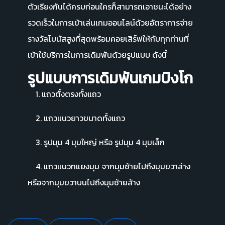
ตัวเรียงกันได้ครบก่อนใครก็สามารถเอาชนะได้อย่าง
รวดเร็วในการเข้าเล่นเกมออนไลน์ด้วยอัตราการจ่าย
รางวัลโบนัสสูงที่สุดพร้อมคอยเสิร์ฟให้กับทุกท่านที่
เข้าใช้บริการในการเดิมพันด้วยรูปแบบ ดังนี้
รูปแบบการเดิมพันเกมบิงโก
1. แถวตั้งตรงทั้งแถว
2. แถวแนวยาวขนาดทั้งแถว
3. รูปมุม 4 มุมใหญ่ หรือ รูปมุม 4 มุมเล็ก
4. แถวแนวทแยงมุม จากมุมซ้ายไปถึงมุมขวาล่าง
หรือจากมุมขวาบนไปถึงมุมซ้ายล้าง