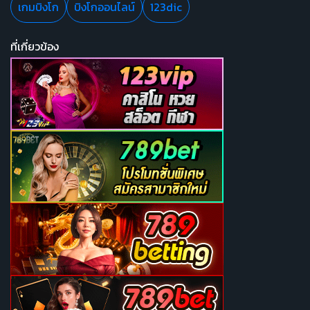
เกมบิงโก
บิงโกออนไลน์
123dic
ที่เกี่ยวข้อง