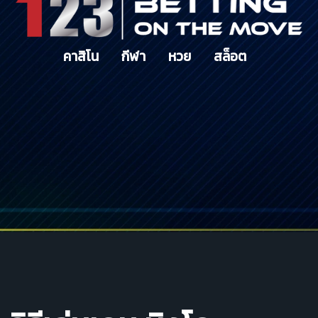
เข้า
ดาวน์โหลด
คาสิโน
กีฬา
หวย
สล็อต
ลิ้ง
รับ
ทรัพย์
สมัคร
สมาชิก
ติดต่อ
เรา