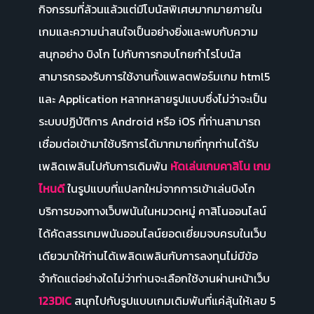
กิจกรรมที่ล้วนแล้วแต่มีโบนัสพิเศษมากมายภายใน
เกมและความน่าสนใจเป็นอย่างยิ่งและพบกับความ
สนุกอย่าง บิงโก ไปกับการกอบโกยกำไรโบนัส
สามารถรองรับการใช้งานทั้งแพลตฟอร์มเกม html5
และ Application หลากหลายรูปแบบซึ่งไม่ว่าจะเป็น
ระบบปฏิบัติการ Android หรือ iOS ที่ท่านสามารถ
เชื่อมต่อเข้ามาใช้บริการได้มากมายที่ทุกท่านได้รับ
เพลิดเพลินไปกับการเดิมพัน
หัดเล่นเกมคาสิโน เกม
ไหนดี
ในรูปแบบที่แปลกใหม่จากการเข้าเล่นบิงโก
บริการของทางเว็บพนันในหมวดหมู่ คาสิโนออนไลน์
ได้คัดสรรเกมพนันออนไลน์ยอดเยี่ยมจบครบในเว็บ
เดียวมาให้ท่านได้เพลิดเพลินกับการลงทุนไม่มีข้อ
จำกัดแต่อย่างใดไม่ว่าท่านจะเลือกใช้งานผ่านหน้าเว็บ
123DIC
สนุกไปกับรูปแบบเกมเดิมพันที่แค่ลุ้นให้เลข 5