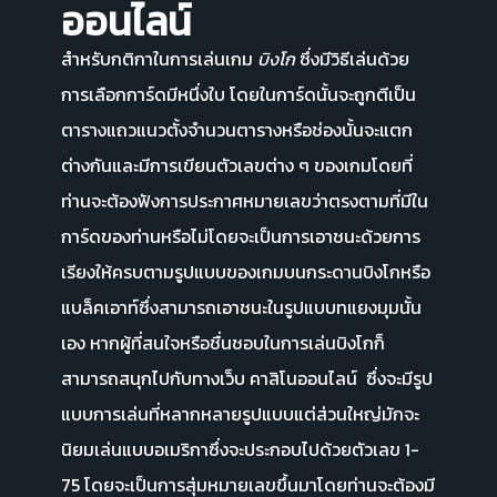
ออนไลน์
สำหรับกติกาในการเล่นเกม
บิงโก
ซึ่งมีวิธีเล่นด้วย
การเลือกการ์ดมีหนึ่งใบ โดยในการ์ดนั้นจะถูกตีเป็น
ตารางแถวแนวตั้งจำนวนตารางหรือช่องนั้นจะแตก
ต่างกันและมีการเขียนตัวเลขต่าง ๆ ของเกมโดยที่
ท่านจะต้องฟังการประกาศหมายเลขว่าตรงตามที่มีใน
การ์ดของท่านหรือไม่โดยจะเป็นการเอาชนะด้วยการ
เรียงให้ครบตามรูปแบบของเกมบนกระดานบิงโกหรือ
แบล็คเอาท์ซึ่งสามารถเอาชนะในรูปแบบทแยงมุมนั้น
เอง หากผู้ที่สนใจหรือชื่นชอบในการเล่นบิงโกก็
สามารถสนุกไปกับทางเว็บ คาสิโนออนไลน์ ซึ่งจะมีรูป
แบบการเล่นที่หลากหลายรูปแบบแต่ส่วนใหญ่มักจะ
นิยมเล่นแบบอเมริกาซึ่งจะประกอบไปด้วยตัวเลข 1-
75 โดยจะเป็นการสุ่มหมายเลขขึ้นมาโดยท่านจะต้องมี