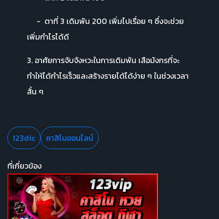
- ตาที่ 3 เดิมพัน 200 เพิ่มไปเรื่อย ๆ ซึ่งจะช่วย
เพิ่มกำไรได้ดี
3. อาศัยการจับจังหวะในการเดิมพัน เสือมังกรที่จะ
ทำให้ได้กำไรเร็วและสร้างรายได้ได้ง่าย ๆ ในช่วงเวลา
สั้น ๆ
123dic
คาสิโนออนไลน์
ที่เกี่ยวข้อง