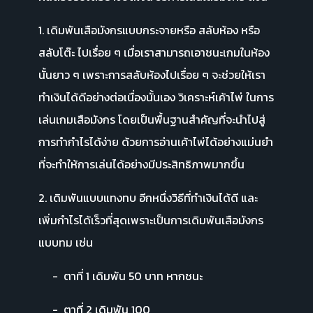
1. เดิมพันเสือมังกรแบบกระจายหรือ สลับห้อง หรือ
สลับโต๊ะ ไปเรื่อย ๆ เมื่อเราสามารถเอาชนะเกมในห้อง
นั้นยาว ๆ เพราะการสลับห้องไปเรื่อย ๆ จะช่วยให้เรา
ทำเงินได้ดีอย่างต่อเนื่องนั้นเอง วิเคราะห์เค้าไพ่ ในการ
เล่นเกมเสือมังกร โดยเป็นพื้นฐานสำคัญที่จะนำไปสู่
การทำกำไรได้ง่าย ด้วยการอ่านเค้าไพ่ได้อย่างแม่นยำ
ที่จะทำให้การเล่นได้อย่างมีประสิทธิภาพมากขึ้น
2. เดิมพันแบบแทงทบ อีกหนึ่งวิธีที่ทำเงินได้ดี และ
เพิ่มกำไรได้เร็วที่สุดเพราะเป็นการเดิมพันเสือมังกร
แบบทม เช่น
- ตาที่ 1 เดิมพัน 50 บาท หากชนะ
- ตาที่ 2 เดิมพัน 100