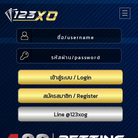
☰
หน้า
แรก
กีฬา
คา
เข้าสู่ระบบ / Login
สิโน
สมัครสมาชิก / Register
สล็อต
หวย
Line @123xog
ทาง