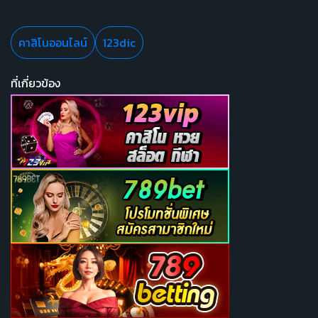
คาสิโนออนไลน์
123dic
ที่เกี่ยวข้อง