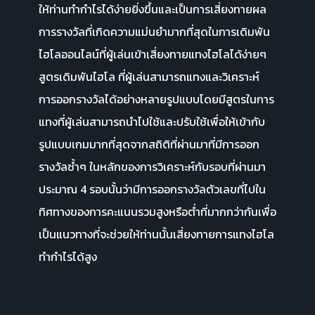
ให้ท่านทำกำไรได้ง่ายยิ่งขึ้นและเป็นการเสี่ยงทายผล
การรางวัลที่เกิดความแม่นยำมากที่สุดในการเดิมพัน
ไฮโลออนไลน์ที่ผู้เล่นเข้าเสี่ยงทายแทงไฮโลได้ง่ายๆ
สูตรเดิมพันไฮโล ที่ผู้เล่นสามารถแทงและวิเคราะห์
การออกรางวัลได้อย่างหลายรูปแบบโดยมีสูตรในการ
แทงที่ผู้เล่นสามารถนำไปใช้และปรับใช้เพื่อให้เข้ากับ
รูปแบบเกมมากที่สุดจากสถิติที่ผ่านมาที่มีการออก
รางวัลซ้ำๆ ในหลักของการวิเคราะห์กับรอบที่ผ่านมา
ประมาณ 4 รอบนั้นว่ามีการออกรางวัลตัวเลขที่ไปใน
ทิศทางของการคะแนนรวมสูงหรือต่ำที่มากกว่ากันเพื่อ
เป็นแนวทางที่จะช่วยให้ท่านนั้นเสี่ยงทายการแทงไฮโล
ทำกำไรได้สูง