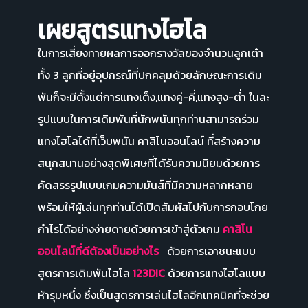
เผยสูตรแทงไฮโล
ในการเสี่ยงทายผลการออกรางวัลของจำนวนลูกเต๋า
ทั้ง 3 ลูกที่อยู่อุปกรณ์ที่ปกคลุมด้วยลักษณะการเดิม
พันก็จะมีตั้งแต่การแทงเต็ง,แทงคู่-คี่,แทงสูง-ต่ำ ในละ
รูปแบบในการเดิมพันที่นักพนันทุกท่านสามารถร่วม
แทงไฮโลได้ที่เว็บพนัน คาสิโนออนไลน์ ที่สร้างความ
สนุกสนานอย่างสุดพิเศษที่ได้รับความนิยมด้วยการ
คัดสรรรูปแบบเกมความมันส์ที่มีความหลากหลาย
พร้อมให้ผู้เล่นทุกท่านได้เปิดสัมผัสไปกับการกอบโกย
กำไรได้อย่างง่ายดายด้วยการเข้าสู่ตัวเกม
คาสิโน
ออนไลน์ที่ดีต้องเป็นอย่างไร
ด้วยการเอาชนะแบบ
สูตรการเดิมพันไฮโล
123DIC
ด้วยการแทงไฮโลแบบ
ห้ารุมหนึ่ง ซึ่งเป็นสูตรการเล่นไฮโลอีกเทคนิคที่จะช่วย