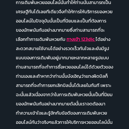
การเดิมพันหวยออนไลน์นั้นทำให้ท่านนั้นสามารถเป็น
เศรษฐีกันได้เลยทีเดียวจึงทำให้การให้บริการของหวย
ออนไลน์ในปัจจุบันนั้นเป็นที่นิยมและเป็นที่ต้องการ
ของนักพนันกันอย่างมากมายซึ่งท่านสามารถที่จะ
เลือกทำการเดิมพันหวยกับ
ทางเข้า
123dic
ได้อย่าง
สะดวกสบายใช้งานได้อย่างรวดเร็วทันใจและยังมีรูป
แบบของการเดิมพันอยู่มากมายหลากหลายรูปแบบ
ท่านสามารถที่จะทำการซื้อหวยออนไลน์ได้ด้วยตัวของ
ท่านเองและถ้าหากว่าท่านนั้นบังเอิญว่าแทงผิดบิลก็
สามารถที่จะทำการยกเลิกบิลนั้นได้เลยในทันที เพราะ
ฉะนั้นแล้วเนื่องจากว่าในการเดิมพันหวยนั้นเป็นที่นิยม
ของนักพนันกันอย่างมากมายดังนั้นเราจดต้องมา
ทำความเข้าใจและรู้จักกับข้อดีของการเดิมพันหวย
ออนไลน์กันว่าจริงๆแล้วการให้บริการหวยออนไลน์นั้น