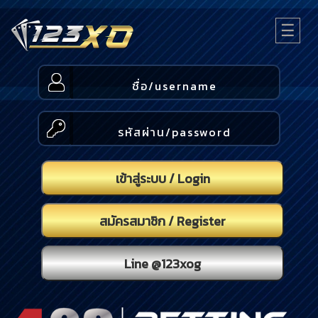
☰
หน้า
แรก
กีฬา
คา
เข้าสู่ระบบ / Login
สิโน
สมัครสมาชิก / Register
สล็อต
หวย
Line @123xog
ทาง