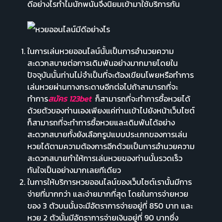
ดีอย่างไรทำไมนักพนันจึงนิยมเข้ามาใช้บริการกัน
ในการเล่นหวยออนไลน์นั้นเป็นการอำนวยความ
สะดวกสบายต่อการเดิมพันอย่างมากมายโดยใน
ปัจจุบันนั้นท่านไม่จำเป็นที่จะต้องเขียนโพยหรือทำการ
เล่นหวยผ่านทางกระดาษอีกต่อไปถ้าสามารถที่จะ
ทำการ
สมัคร
123bet
ก็สามารถที่จะทำการซื้อหวยได้
ด้วยตัวของท่านเองเพียงแค่ท่านเข้าไปยังหน้าเว็บไซต์
ก็สามารถที่จะทำการซื้อหวยและเดิมพันได้อย่าง
สะดวกสบายทั้งยังเลือกรูปแบบประเภทของการเล่น
หวยได้ตามความต้องการอีกด้วยเป็นการอำนวยความ
สะดวกสบายทำให้การเล่นหวยของท่านนั้นรวดเร็ว
ทันใจเป็นอย่างมากเลยทีเดียว
ในการให้บริการหวยออนไลน์ของเว็บไซต์เรานั้นมีการ
จ่ายที่มากกว่า และจ่ายมากที่สุด โดยในการจ่ายหวย
ของ 3 ตัวบนนั้นจะมีอัตราการจ่ายอยู่ที่ 850 บาท และ
หวย 2 ตัวนั้นมีอัตราการจ่ายเงินอยู่ที่ 90 บาทซึ่ง