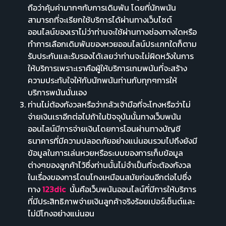
ถือว่าคุ้มค่ามากๆกับการเดิมพัน โดยที่นักพนัน
สามารถที่จะเรียกใช้บริการได้ผ่านทางเว็บไซต์
ออนไลน์ของเราไม่ว่าท่านจะใช้ผ่านทางช่องทางใดหรือ
ทำการเลือกเดิมพันของหวยออนไลน์ประเภทใดก็ตาม
รับประกันและรับรองได้เลยว่าท่านจะไม่ผิดหวังในการ
ให้บริการเพราะเราคือผู้ให้บริการเกมพนันที่จะสร้าง
ความประทับใจให้กับนักพนันท่านกับทุกๆการให้
บริการพนันนั่นเอง
ท่านไม่ต้องกังวลหรือว่ากลัวเจ้ามือที่จะโกงหรือว่าไม่
จ่ายเงินเราอีกต่อไปถ้าในปัจจุบันนั้นทางเว็บพนัน
ออนไลน์มีการจ่ายเงินโดยการโอนผ่านทางบัญชี
ธนาคารที่มีความปลอดภัยอย่างแน่นอนรวมไปถึงยังมี
ข้อมูลในการเล่นหวยหรือระบบของการเก็บข้อมูล
ต่างๆของลูกค้าไว้ซึ่งท่านนั้นไม่จำเป็นที่จะต้องกังวล
ในเรื่องของการโดนโกงเหมือนสมัยก่อนอีกต่อไปซึ่ง
ทาง
123dic
นั้นคือเว็บพนันออนไลน์ที่มีการให้บริการ
ที่มีประสิทธิภาพจ่ายเงินลูกค้าจริงร้อยเปอร์เซ็นต์และ
ไม่มีโกงอย่างแน่นอน