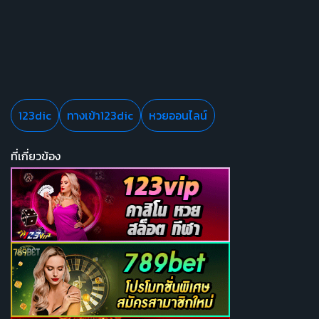
123dic
ทางเข้า123dic
หวยออนไลน์
ที่เกี่ยวข้อง