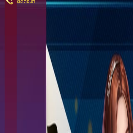
ติดต่อเรา