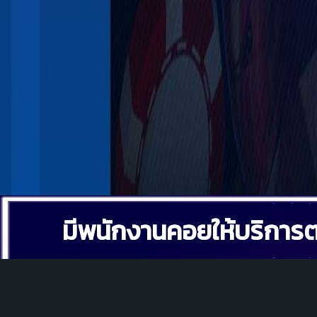
มีพนักงานคอยให้บริการต