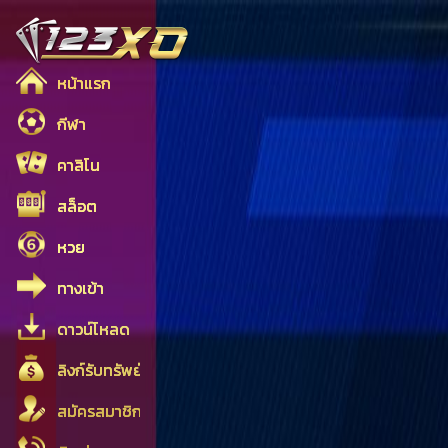
หน้าแรก
กีฬา
คาสิโน
สล็อต
หวย
ทางเข้า
ดาวน์โหลด
ลิงก์รับทรัพย์
สมัครสมาชิก