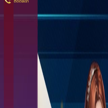
ติดต่อเรา