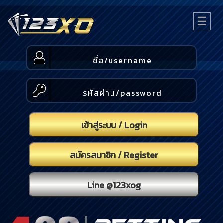
☰
หน้า
แรก
กีฬา
คา
เข้าสู่ระบบ / Login
สิโน
สมัครสมาชิก / Register
สล็อต
หวย
Line @123xog
ทาง