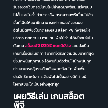
รับรองว่าเว็บตรงมีเกมใหม่ล่าสุดมาพร้อมเสิร์ฟแบบ
ไม่อั้นและไม่ซ้ำ ด้วยการอัพเกรดความพรีเมี่ยมไปอีก
ขั้นที่เปิดให้สมาชิกสามารถฝากถอนด้วยระบบ
อัตโนมัติเพียงไปทดลองเล่น สล็อต PG ที่พร้อมให้
บริการมากกว่า 10 ค่ายเกมเพื่อให้ท่านได้เลือกเล่นไป
กับเกม
สล็อตพีจี
123DIC แตกดียังไง
แถมยังเป็น
เกมที่เริ่มต้นในราคา 1 บาทที่ได้รับความนิยมมากที่สุด
ซึ่งนักพนันทุกท่านจะได้พบกับตัวช่วยให้นักพนันทุก
ท่านสามารถลุ้นรางวัลแจ็คพอตก้อนโตเพื่อเพิ่ม
ประสิทธิภาพในการเดิมพันได้เป็นอย่างดีที่ท่านมี
โอกาสชนะได้เป็นอย่างสูงที่สุด
เผยวิธีเล่น เกมสล็อต
พีจี