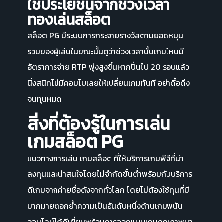
ใช้ประโยชน์จากช่วงเวลา
ทองเล่นสล็อต
สล็อต PG มีระบบการกระจายรางวัลตามยอดหมุน
รวมของผู้เล่นในขณะนั้นดูว่าช่วงเวลานั้นเกมไหนมี
อัตราการจ่าย RTP พุ่งสูงขึ้นหากปั่นไป 20 รอบแล้ว
นิ่งสนิทไม่มีคอมโบเลยให้เปลี่ยนเกมทันที อย่าดื้อดึง
จนทุนหมด
สิ่งที่ต้องรู้ในการเล่น
เกมสล็อต PG
แนวทางการเล่น เกมสล็อต ที่ให้บริการเกมพีจีที่น่า
ลงทุนและน่าสนใจโดยไม่จำกัดขั้นต่ำพร้อมกับบริการ
ดีเกมจากค่ายชื่อดังจากทั่วโลก โดยไม่ต้องใช้ทุนที่มี
มากมายตอกย้ำความเป็นอันดับหนึ่งด้านเกมพนัน
ออนไลน์ได้ดีเยี่ยมพร้อมการออกแบบเกมคุณภาพมา