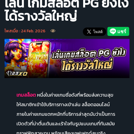
เล่น เกมสล็อต PG ยังไง
ได้รางวัลใหญ่
โพสเมื่อ : 24 Feb. 2026
เกมสล็อต
หนึ่งในค่ายเกมชื่อดังที่พร้อมส่งความสุข
ให้สมาชิกเข้าใช้บริการทางเข้าเล่น สล็อตออนไลน์
ภายในค่ายเกมแตกหนักที่บริการล่าสุดนับว่าเป็นการ
เปิดตัวที่น่าตื่นเต้นและเร้าใจกับรูปแบบเกมที่ทันสมัย
กราฟฟิกสวยงาม พร้อมเสียงเอฟเฟกต์สมจริง