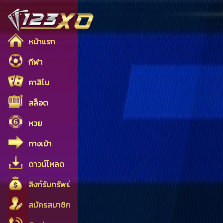
หน้าแรก
กีฬา
คาสิโน
สล็อต
หวย
ทางเข้า
ดาวน์โหลด
ลิงก์รับทรัพย์
สมัครสมาชิก