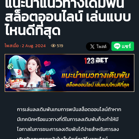
แนะนำแนวทางเดิมพัน
สล็อตออนไลน์ เล่นแบบ
ไหนดีที่สุด
โพสเมื่อ : 2 Aug. 2024
519
การเล่นลงเดิมพันเกมการพนันสล็อตออนไลน์ถ้าหาก
มีเทคนิคหรือแนวทางที่ดีในการลงเดิมพันก็จะทำให้มี
โอกาสในการชนะการลงเดิมพันได้ง่ายสำหรับการลง