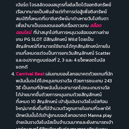
เบียร์ด โจรสลัดของสมุทรทั้งยังเจ็ดได้ออกชิงทรัพย์
เรือมากมายเป็นพันลำแต่ทำการต่อสู้เพื่อชิงทรัพย์
สมบัติทั้งหมดที่เขาชิงทรัพย์มาต่างหายวับไปกับตา
เพื่อนำมาเป็นของตนเองกับเรื่องราวเกม
สล็อต
ออนไลน์
ที่น่าสนุกไปกับการหมุนวงล้อของทางค่าย
เกม PG SLOT มีสัญลักษณ์ Wild โดยเป็น
สัญลักษณ์ที่สามารถใช้แทนได้ทุกสัญลักษณ์ภายใน
เกมทั้งหมดแต่จะเป็นการยกเว้นสัญลักษณ์ Scatter
และจะปรากฏบนช่องที่ 2, 3 และ 4 แจ็คพอตโบนัส
แตกดี
Carnival Beat
เล่นเกมของโลกอนาคตด้วยเกมที่นัก
พนันนั้นจะได้ไปหมุนเกมรางวัล ด้วยการชนะเกม 243
วิธี เป็นเกมที่นักพนันนั้นจะสามารถไปชนะเกมรางวัล
ได้ง่ายมากขึ้นด้วยการหมุนเกมด้วยสัญลักษณ์
ทั้งหมด 10 สัญลักษณ์ เข้าลุ้นเงินรางวัลโบนัสก้อน
ใหญ่มากยิ่งขึ้นที่มีจำนวนตัวคูณภายในเกมที่จะพาให้
นักพนันนั้นได้เข้าสู่เกมของโลกอนาคต Manna play
จ่ายเงินรางวัลโบนัสเป็นจำนวนมากและยังสามารถเข้า