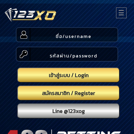
☰
หน้า
แรก
กีฬา
คา
เข้าสู่ระบบ / Login
สิโน
สมัครสมาชิก / Register
สล็อต
หวย
Line @123xog
ทาง