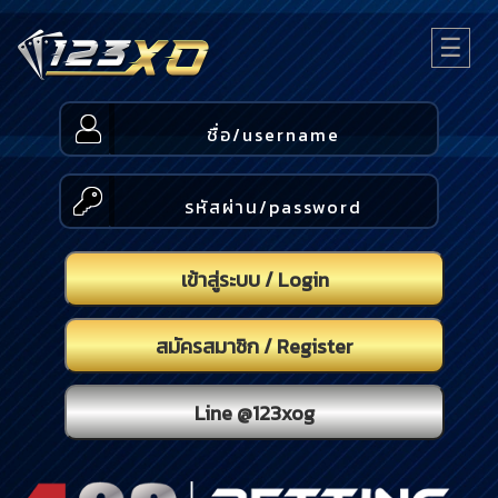
☰
หน้า
แรก
กีฬา
คา
เข้าสู่ระบบ / Login
สิโน
สมัครสมาชิก / Register
สล็อต
หวย
Line @123xog
ทาง