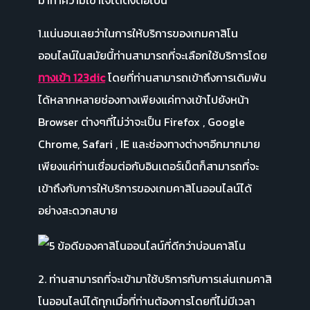
มาทำความเข้าใจได้ดังต่อไปนี้
1.แน่นอนเลยว่าในการให้บริการของเกมคาสิโน
ออนไลน์ในสมัยนี้ท่านสามารถที่จะเลือกใช้บริการโดย
ทางเข้า
123dic
โดยที่ท่านสามารถเข้าถึงการเดิมพัน
ได้หลากหลายช่องทางเพียงแค่ทางเข้าไปยังหน้า
Browser ต่างๆที่ไม่ว่าจะเป็น Firefox , Google
Chrome, Safari , IE และช่องทางต่างๆอีกมากมาย
เพียงแค่ท่านเชื่อมต่อกับอินเตอร์เน็ตก็สามารถที่จะ
เข้าถึงกับการให้บริการของเกมคาสิโนออนไลน์ได้
อย่างสะดวกสบาย
2. ท่านสามารถที่จะเข้ามาใช้บริการกับการเล่นเกมคาสิ
โนออนไลน์ได้ทุกเมื่อที่ท่านต้องการโดยที่ไม่มีเวลา