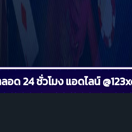
ลอด 24 ชั่วโมง แอดไลน์ @123