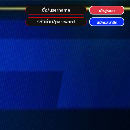
เข้าสู่ระบบ
สมัครสมาชิก